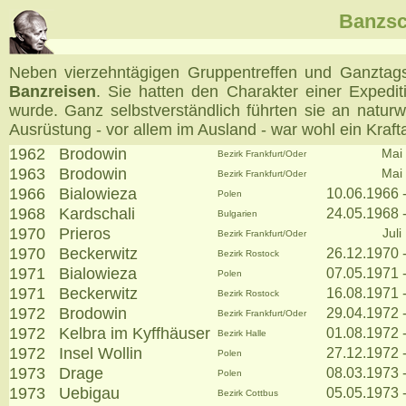
Banzsc
Neben vierzehntägigen Gruppentreffen und Ganztag
Banzreisen
. Sie hatten den Charakter einer Expedi
wurde. Ganz selbstverständlich führten sie an naturwi
Ausrüstung - vor allem im Ausland - war wohl ein Kra
1962
Brodowin
Mai
Bezirk Frankfurt/Oder
1963
Brodowin
Mai
Bezirk Frankfurt/Oder
1966
Bialowieza
10.06.1966 
Polen
1968
Kardschali
24.05.1968 
Bulgarien
1970
Prieros
Juli
Bezirk Frankfurt/Oder
1970
Beckerwitz
26.12.1970 
Bezirk Rostock
1971
Bialowieza
07.05.1971 
Polen
1971
Beckerwitz
16.08.1971 
Bezirk Rostock
1972
Brodowin
29.04.1972 
Bezirk Frankfurt/Oder
1972
Kelbra im Kyffhäuser
01.08.1972 
Bezirk Halle
1972
Insel Wollin
27.12.1972 
Polen
1973
Drage
08.03.1973 
Polen
1973
Uebigau
05.05.1973 
Bezirk Cottbus