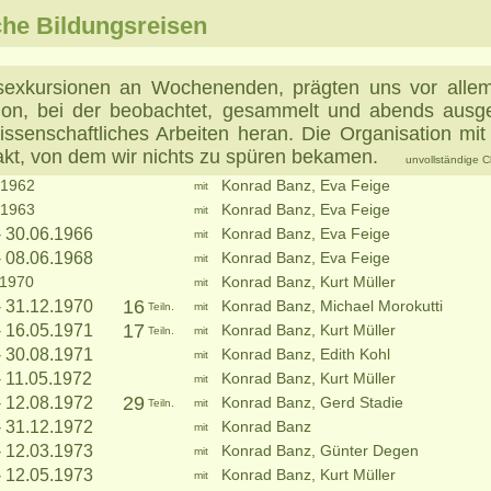
he Bildungsreisen
sexkursionen an Wochenenden, prägten uns vor allem
tion, bei der beobachtet, gesammelt und abends ausg
ssenschaftliches Arbeiten heran. Die Organisation mit 
ftakt, von dem wir nichts zu spüren bekamen.
unvollständige C
 1962
Konrad Banz, Eva Feige
mit
 1963
Konrad Banz, Eva Feige
mit
- 30.06.1966
Konrad Banz, Eva Feige
mit
- 08.06.1968
Konrad Banz, Eva Feige
mit
 1970
Konrad Banz, Kurt Müller
mit
16
- 31.12.1970
Konrad Banz, Michael Morokutti
Teiln.
mit
17
- 16.05.1971
Konrad Banz, Kurt Müller
Teiln.
mit
- 30.08.1971
Konrad Banz, Edith Kohl
mit
- 11.05.1972
Konrad Banz, Kurt Müller
mit
29
- 12.08.1972
Konrad Banz, Gerd Stadie
Teiln.
mit
- 31.12.1972
Konrad Banz
mit
- 12.03.1973
Konrad Banz, Günter Degen
mit
- 12.05.1973
Konrad Banz, Kurt Müller
mit