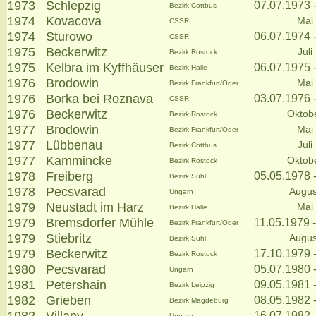
1973
Schlepzig
07.07.1973 
Bezirk Cottbus
1974
Kovacova
Mai
CSSR
1974
Sturowo
06.07.1974 
CSSR
1975
Beckerwitz
Juli
Bezirk Rostock
1975
Kelbra im Kyffhäuser
06.07.1975 
Bezirk Halle
1976
Brodowin
Mai
Bezirk Frankfurt/Oder
1976
Borka bei Roznava
03.07.1976 
CSSR
1976
Beckerwitz
Oktob
Bezirk Rostock
1977
Brodowin
Mai
Bezirk Frankfurt/Oder
1977
Lübbenau
Juli
Bezirk Cottbus
1977
Kammincke
Oktob
Bezirk Rostock
1978
Freiberg
05.05.1978 
Bezirk Suhl
1978
Pecsvarad
Augus
Ungarn
1979
Neustadt im Harz
Mai
Bezirk Halle
1979
Bremsdorfer Mühle
11.05.1979 
Bezirk Frankfurt/Oder
1979
Stiebritz
Augus
Bezirk Suhl
1979
Beckerwitz
17.10.1979 
Bezirk Rostock
1980
Pecsvarad
05.07.1980 
Ungarn
1981
Petershain
09.05.1981 
Bezirk Leipzig
1982
Grieben
08.05.1982 
Bezirk Magdeburg
16.07.1982 
Ungarn