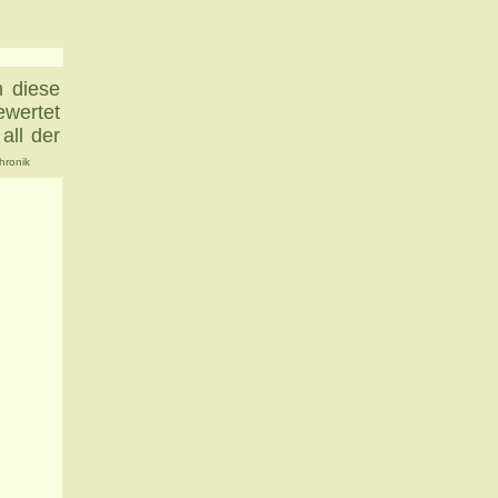
 diese
ewertet
all der
hronik